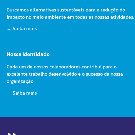
Buscamos alternativas sustentáveis para a redução do
impacto no meio ambiente em todas as nossas atividades.
→ Saiba mais
Nossa Identidade
Cada um de nossos col
abor
ad
ores
contribui
para
o
excel
ente
tr
abal
ho
des
en
vol
vid
o
e
o
su
cess
o
da
nossa
organ
iza
ç
ão.
→ Saiba mais